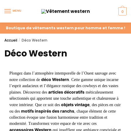
MENU
0
Boutique de vêtements western pour homme et femme !
Accueil
Déco Western
/
Déco Western
Plongez dans l’atmosphère intemporelle de l’Ouest sauvage avec
déco Western
notre collection de
. Cette gamme unique incarne
l’esprit audacieux et l’élégance rustique des cowboys et des vastes
articles décoratifs
plaines. Découvrez des
méticuleusement
sélectionnés qui apportent une touche authentique et chaleureuse à
objets vintage
votre intérieur. Que ce soit des
, des pièces en cuir
motifs inspirés des ranchs
ou des
, chaque élément de cette
collection évoque une fusion harmonieuse entre tradition et
modernité. Transformez votre espace de vie avec ces
accessoires Western
qui insufflent une ambiance conviviale et