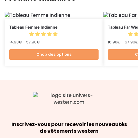
Tableau Femme Indienne
Tableau Far We
14.90
€
–
57.90
€
16.90
€
–
67.90
Choix des options
C
Inscrivez-vous pour recevoir les nouveautés
de vêtements western