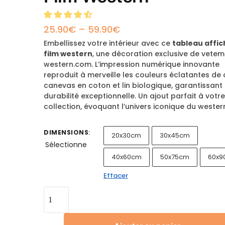
25.90
€
–
59.90
€
Embellissez votre intérieur avec ce
tableau affic
film western
, une décoration exclusive de vete
western.com. L’impression numérique innovante
reproduit à merveille les couleurs éclatantes de 
canevas en coton et lin biologique, garantissant
durabilité exceptionnelle. Un ajout parfait à votr
collection, évoquant l’univers iconique du wester
DIMENSIONS
:
20x30cm
30x45cm
Sélectionne
40x60cm
50x75cm
60x9
Effacer