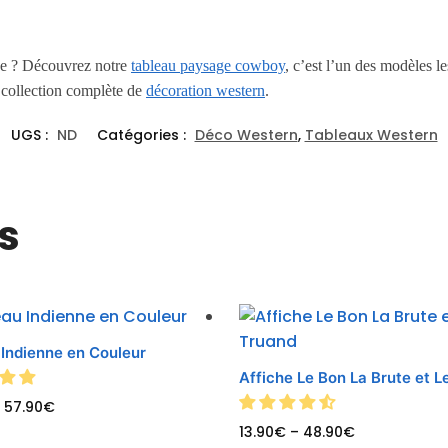
ce ? Découvrez notre
tableau paysage cowboy
, c’est l’un des modèles l
e collection complète de
décoration western
.
UGS :
ND
Catégories :
Déco Western
,
Tableaux Western
s
 Indienne en Couleur
Affiche Le Bon La Brute et L
–
57.90
€
13.90
€
–
48.90
€