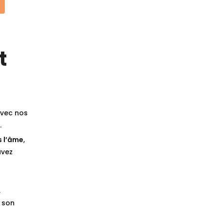
t
vec nos
.
s l’âme
,
avez
,
 son