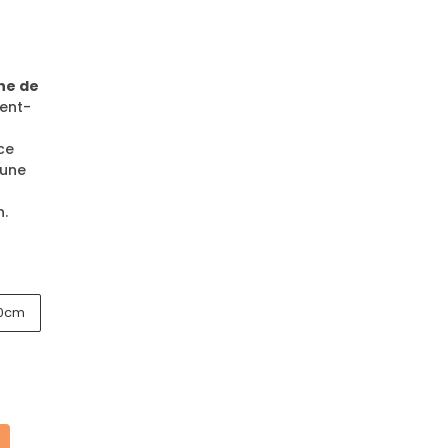
he de
ment-
ce
 une
e
n.
0cm