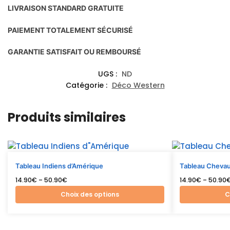
LIVRAISON STANDARD GRATUITE
PAIEMENT TOTALEMENT SÉCURISÉ
GARANTIE SATISFAIT OU REMBOURSÉ
UGS :
ND
Catégorie :
Déco Western
Produits similaires
Tableau Indiens d’Amérique
Tableau Cheva
14.90
€
–
50.90
€
14.90
€
–
50.90
Choix des options
C