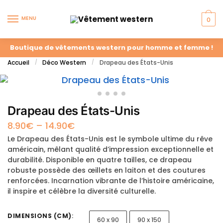
MENU
0
Boutique de vêtements western pour homme et femme !
Accueil
Déco Western
Drapeau des États-Unis
/
/
Drapeau des États-Unis
8.90
€
–
14.90
€
Le Drapeau des États-Unis est le symbole ultime du rêve
américain, mêlant qualité d’impression exceptionnelle et
durabilité. Disponible en quatre tailles, ce drapeau
robuste possède des œillets en laiton et des coutures
renforcées. Incarnation vibrante de l’histoire américaine,
il inspire et célèbre la diversité culturelle.
DIMENSIONS (CM)
:
60 x 90
90 x 150