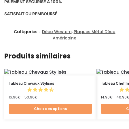
PAIEMENT SÉCURISÉ À 100%
SATISFAIT OU REMBOURSÉ
Catégories :
Déco Western
,
Plaques Métal Déco
Américaine
Produits similaires
Tableau Chevaux Stylisés
Tableau Chef I
16.90
€
–
50.90
€
14.90
€
–
40.90
Choix des options
C