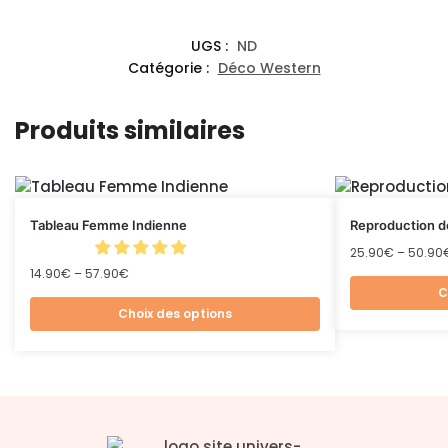
UGS :
ND
Catégorie :
Déco Western
Produits similaires
Tableau Femme Indienne
Reproduction d
25.90
€
–
50.90
14.90
€
–
57.90
€
C
Choix des options