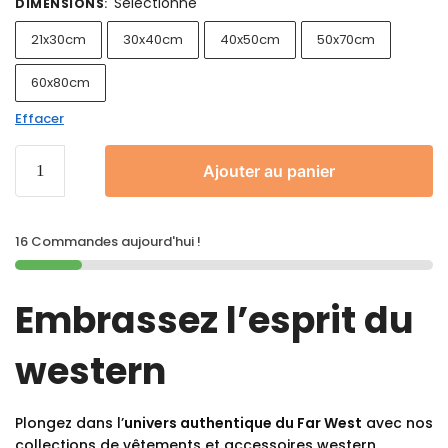
Sélectionne
DIMENSIONS
:
21x30cm
30x40cm
40x50cm
50x70cm
60x80cm
Effacer
Ajouter au panier
16 Commandes aujourd'hui !
Embrassez l’esprit du
western
Plongez dans l’
univers authentique du Far West
avec nos
collections de vêtements et accessoires western.