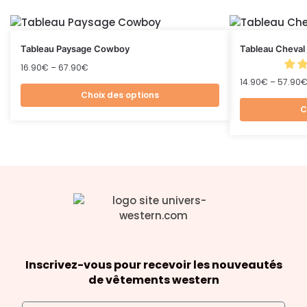
Tableau Paysage Cowboy
Tableau Cheval
16.90
€
–
67.90
€
14.90
€
–
57.90
Choix des options
C
Inscrivez-vous pour recevoir les nouveautés
de vêtements western