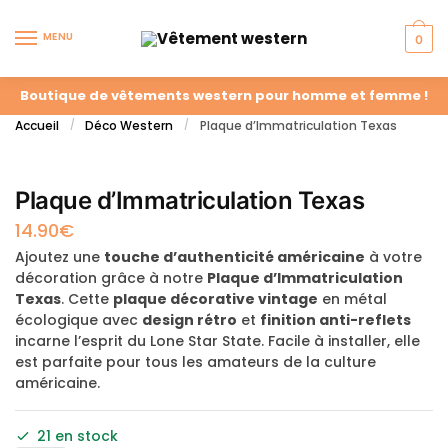
MENU
0
Boutique de vêtements western pour homme et femme !
Accueil
Déco Western
Plaque d’Immatriculation Texas
/
/
Plaque d’Immatriculation Texas
14.90
€
Ajoutez une
touche d’authenticité américaine
à votre
décoration grâce à notre
Plaque d’Immatriculation
Texas
. Cette
plaque décorative vintage
en métal
écologique avec
design rétro
et
finition anti-reflets
incarne l’esprit du Lone Star State. Facile à installer, elle
est parfaite pour tous les amateurs de la culture
américaine.
21 en stock