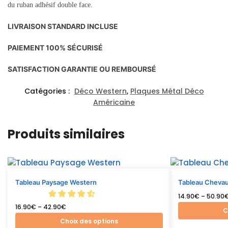
du ruban adhésif double face.
LIVRAISON STANDARD INCLUSE
PAIEMENT 100% SÉCURISÉ
SATISFACTION GARANTIE OU REMBOURSÉ
Catégories :
Déco Western
,
Plaques Métal Déco
Américaine
Produits similaires
Tableau Paysage Western
Tableau Cheva
14.90
€
–
50.90
16.90
€
–
42.90
€
C
Choix des options