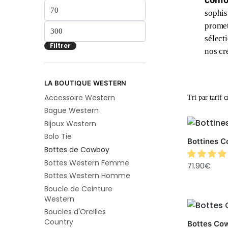
confo
sophis
promet
sélect
Filtrer
nos cr
LA BOUTIQUE WESTERN
Accessoire Western
Bague Western
Bijoux Western
Bolo Tie
Bottines 
Bottes de Cowboy
Bottes Western Femme
71.90
€
Bottes Western Homme
Boucle de Ceinture
Western
Boucles d'Oreilles
Country
Bottes Co