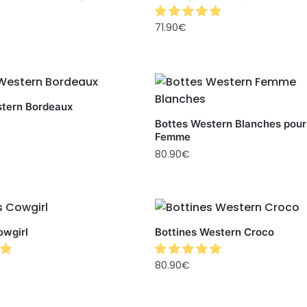
71.90
€
stern Bordeaux
Bottes Western Blanches pour
Femme
80.90
€
owgirl
Bottines Western Croco
80.90
€