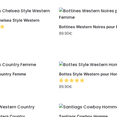
helsea Style Western
Bottines Western Noires pou
89.90
€
Country Femme
Bottes Style Western pour H
89.90
€
tern Country
Santiags Cowboy Homme