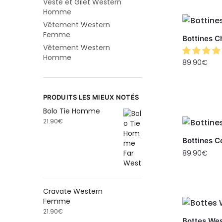
Veste et Gilet Western
Homme
Vêtement Western
Femme
Bottines C
Vêtement Western
Homme
89.90
€
PRODUITS LES MIEUX NOTÉS
Bolo Tie Homme
21.90
€
Bottines 
89.90
€
Cravate Western
Femme
21.90
€
Bottes Wes