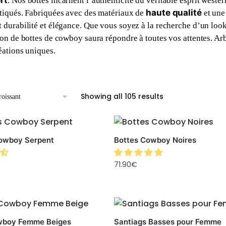
rt
. Nos bottes incarnent l’authenticité du véritable esprit weste
haute qualité
tiqués. Fabriquées avec des matériaux de
et une 
 durabilité et élégance. Que vous soyez à la recherche d’un look 
ion de bottes de cowboy saura répondre à toutes vos attentes. A
éations uniques.
Showing all 105 results
Cowboy Serpent
Bottes Cowboy Noires
71.90
€
wboy Femme Beiges
Santiags Basses pour Femme