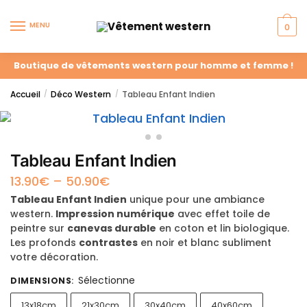
MENU
0
Boutique de vêtements western pour homme et femme !
Accueil
Déco Western
Tableau Enfant Indien
/
/
Tableau Enfant Indien
13.90
€
–
50.90
€
Tableau Enfant Indien
unique pour une ambiance
western.
Impression numérique
avec effet toile de
peintre sur
canevas durable
en coton et lin biologique.
Les profonds
contrastes
en noir et blanc subliment
votre décoration.
Sélectionne
DIMENSIONS
:
13x18cm
21x30cm
30x40cm
40x60cm