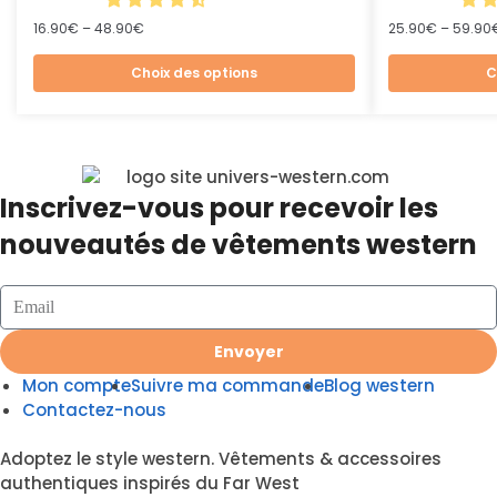
16.90
€
–
48.90
€
25.90
€
–
59.90
Choix des options
C
Inscrivez-vous pour recevoir les
nouveautés de vêtements western
Envoyer
Mon compte
Suivre ma commande
Blog western
Contactez-nous
Adoptez le style western. Vêtements & accessoires
authentiques inspirés du Far West