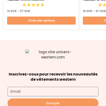
14.90
€
–
57.90
€
16.90
€
–
67.90
Choix des options
C
Inscrivez-vous pour recevoir les nouveautés
de vêtements western
Envoyer