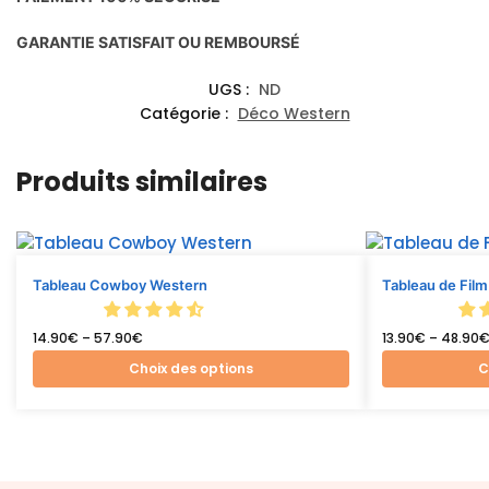
GARANTIE SATISFAIT OU REMBOURSÉ
UGS :
ND
Catégorie :
Déco Western
Produits similaires
Tableau Cowboy Western
Tableau de Fil
14.90
€
–
57.90
€
13.90
€
–
48.90
Choix des options
C