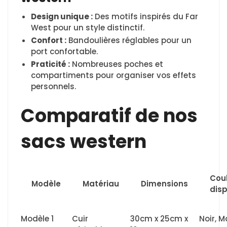
Design unique :
Des motifs inspirés du Far
West pour un style distinctif.
Confort :
Bandoulières réglables pour un
port confortable.
Praticité :
Nombreuses poches et
compartiments pour organiser vos effets
personnels.
Comparatif de nos
sacs western
Cou
Modèle
Matériau
Dimensions
dis
Modèle 1
Cuir
30cm x 25cm x
Noir, M