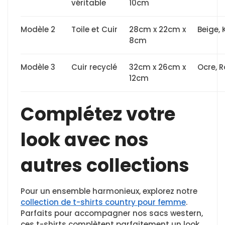
véritable
10cm
Modèle 2
Toile et Cuir
28cm x 22cm x
Beige, 
8cm
Modèle 3
Cuir recyclé
32cm x 26cm x
Ocre, 
12cm
Complétez votre
look avec nos
autres collections
Pour un ensemble harmonieux, explorez notre
collection de t-shirts country pour femme
.
Parfaits pour accompagner nos sacs western,
ces t-shirts complètent parfaitement un look