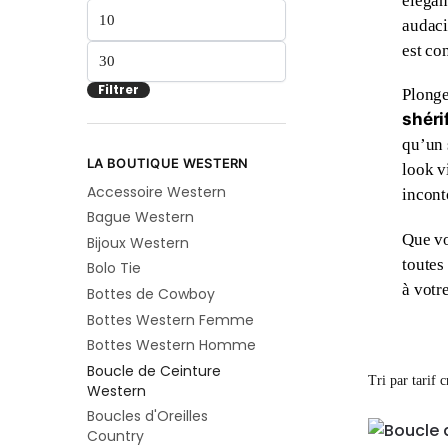
élégan
audaci
est co
Filtrer
Plonge
shéri
qu’un 
LA BOUTIQUE WESTERN
look v
Accessoire Western
incont
Bague Western
Que vo
Bijoux Western
toutes
Bolo Tie
à votr
Bottes de Cowboy
Bottes Western Femme
Bottes Western Homme
Boucle de Ceinture
Western
Boucles d'Oreilles
Country