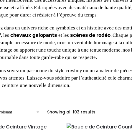
ce intemporelle. Ces accessoires uniques, inspirés de l’univers 
euse et raffinée. Fabriquées avec des matériaux de haute qualité, 
nçue pour durer et résister à l’épreuve du temps.
z dans un univers riche en symboles et en histoire avec des mot
f
chevaux galopants
scènes de rodéo
, les
et les
. Chaque p
simple accessoire de mode, mais un véritable hommage à la cultu
intage ou apporter une touche unique à une tenue moderne, nos
ournable dans toute garde-robe qui se respecte.
us soyez un passionné du style cowboy ou un amateur de pièces 
 vos attentes. Laissez-vous séduire par l’authenticité et le char
e ceinture une nouvelle dimension.
Showing all 103 results