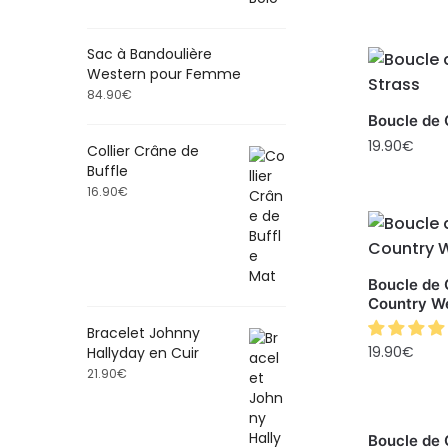
Sac à Bandoulière
Western pour Femme
84.90
€
Boucle de 
19.90
€
Collier Crâne de
Buffle
16.90
€
Boucle de 
Country W
Bracelet Johnny
19.90
€
Hallyday en Cuir
21.90
€
Boucle de 