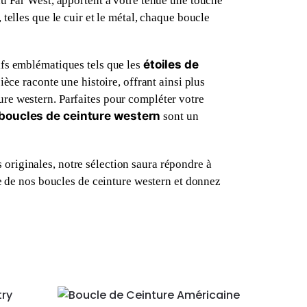
du Far West, apportent à votre tenue une touche
telles que le cuir et le métal, chaque boucle
étoiles de
ifs emblématiques tels que les
ièce raconte une histoire, offrant ainsi plus
re western. Parfaites pour compléter votre
boucles de ceinture western
sont un
originales, notre sélection saura répondre à
me de nos boucles de ceinture western et donnez