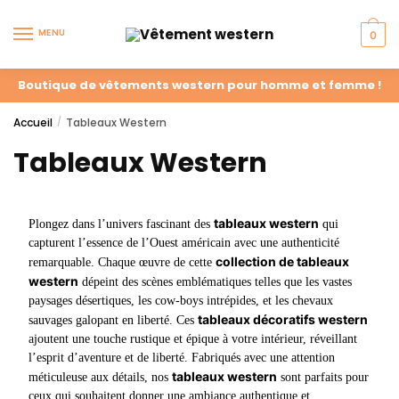
MENU
0
Boutique de vêtements western pour homme et femme !
Accueil
Tableaux Western
/
Tableaux Western
tableaux western
Plongez dans l’univers fascinant des
qui
capturent l’essence de l’Ouest américain avec une authenticité
collection de tableaux
remarquable. Chaque œuvre de cette
western
dépeint des scènes emblématiques telles que les vastes
paysages désertiques, les cow-boys intrépides, et les chevaux
tableaux décoratifs western
sauvages galopant en liberté. Ces
ajoutent une touche rustique et épique à votre intérieur, réveillant
l’esprit d’aventure et de liberté. Fabriqués avec une attention
tableaux western
méticuleuse aux détails, nos
sont parfaits pour
ceux qui souhaitent donner une ambiance authentique et