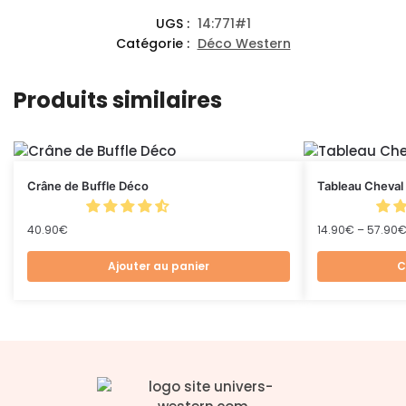
UGS :
14:771#1
Catégorie :
Déco Western
Produits similaires
Crâne de Buffle Déco
Tableau Cheval
40.90
€
14.90
€
–
57.90
Ajouter au panier
C