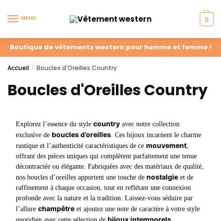
MENU
0
Boutique de vêtements western pour homme et femme !
Accueil
Boucles d'Oreilles Country
/
Boucles d'Oreilles Country
country
Explorez l’essence du style
avec notre collection
boucles d’oreilles
exclusive de
. Ces bijoux incarnent le charme
mouvement
rustique et l’authenticité caractéristiques de ce
,
offrant des pièces uniques qui complètent parfaitement une tenue
décontractée ou élégante. Fabriquées avec des matériaux de qualité,
nostalgie
nos boucles d’oreilles apportent une touche de
et de
raffinement à chaque occasion, tout en reflétant une connexion
profonde avec la nature et la tradition. Laissez-vous séduire par
champêtre
l’allure
et ajoutez une note de caractère à votre style
bijoux intemporels
quotidien avec cette sélection de
.