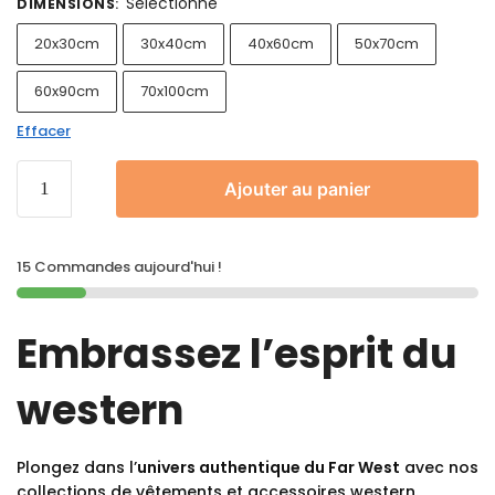
Sélectionne
DIMENSIONS
:
20x30cm
30x40cm
40x60cm
50x70cm
60x90cm
70x100cm
Effacer
Ajouter au panier
15 Commandes aujourd'hui !
Embrassez l’esprit du
western
Plongez dans l’
univers authentique du Far West
avec nos
collections de vêtements et accessoires western.