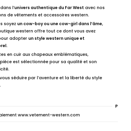
dans l’
univers authentique du Far West
avec nos
ions de vêtements et accessoires western.
s soyez
un cow-boy ou une cow-girl dans l’âme
,
outique western offre tout ce dont vous avez
pour adopter
un style western unique et
rel
.
tes en cuir aux chapeaux emblématiques,
ièce est sélectionnée pour sa qualité et son
cité.
vous séduire par l’aventure et la liberté du style
.
Paieme