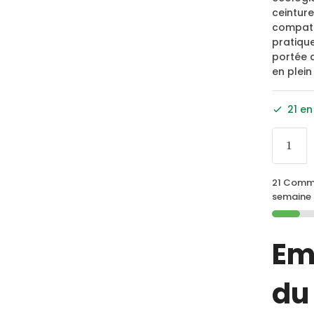
ceinture
compatib
pratique
portée d
en plein 
21 en
21 Comm
semaine 
Em
du