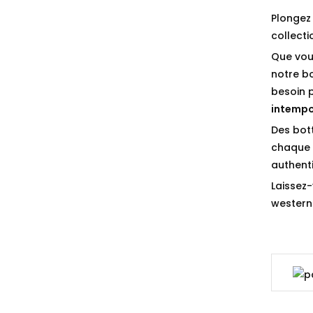
Plongez 
collect
Que vou
notre b
besoin 
intempo
Des bot
chaque p
authenti
Laissez-
western