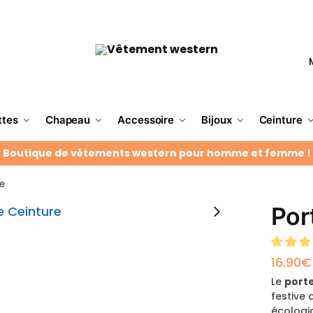
ttes
Chapeau
Accessoire
Bijoux
Ceinture
Boutique de vêtements western pour homme et femme !
re
Por
16.90
€
Le
porte
festive 
écologi