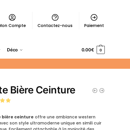
Mon Compte
Contactez-nous
Paiement
Déco
0.00
€
0
te Bière Ceinture
 bière ceinture
offre une ambiance western
avec son style ultramoderne unique en simili cuir
que. Facilement attachable à la majorité des