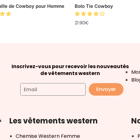
uille de Cowboy pour Homme
Bolo Tie Cowboy
21.90
€
Inscrivez-vous pour recevoir les nouveautés
Mo
de vêtements western
Blo
Envoyer
Les vêtements western
No
&
Chemise Western Femme