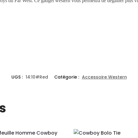
oys du Far West. Ce gadget western vous permettra de dégainer plus vit
UGS :
14:10#Red
Catégorie :
Accessoire Western
s