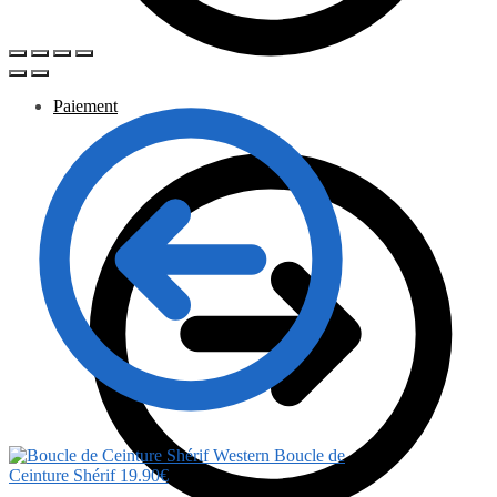
Paiement
Boucle de
Ceinture Shérif
19.90
€