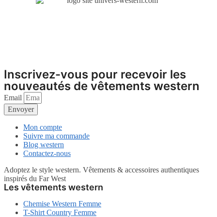
a
plusieurs
variations.
Les
options
peuvent
être
choisies
sur
Inscrivez-vous pour recevoir les
la
nouveautés de vêtements western
page
du
Email
produit
Envoyer
Mon compte
Suivre ma commande
Blog western
Contactez-nous
Adoptez le style western. Vêtements & accessoires authentiques
inspirés du Far West
Les vêtements western
Chemise Western Femme
T-Shirt Country Femme