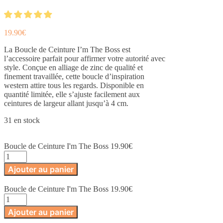
19.90
€
La Boucle de Ceinture I’m The Boss est
l’accessoire parfait pour affirmer votre autorité avec
style. Conçue en alliage de zinc de qualité et
finement travaillée, cette boucle d’inspiration
western attire tous les regards. Disponible en
quantité limitée, elle s’ajuste facilement aux
ceintures de largeur allant jusqu’à 4 cm.
31 en stock
Boucle de Ceinture I'm The Boss
19.90
€
quantité
de
Ajouter au panier
Boucle
de
Boucle de Ceinture I'm The Boss
19.90
€
Ceinture
quantité
I'm
de
The
Ajouter au panier
Boucle
Boss