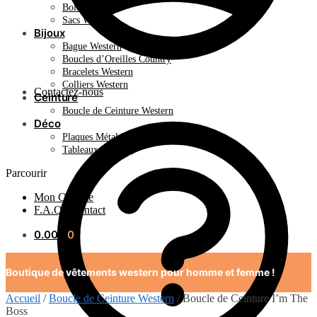
Bolo Tie
Sacs Western
Bijoux
Bague Western
Boucles d’Oreilles Country
Bracelets Western
Colliers Western
Contactez-nous
Ceinture
Boucle de Ceinture Western
Déco
Plaques Métal Déco Américaine
Tableaux Western
Parcourir
Mon Compte
F.A.Q / Contact
0.00
€
0
Boutique de vêtements western pour homme et femme !
Accueil
/
Boucle de Ceinture Western
/
Boucle de Ceinture I’m The
Boss