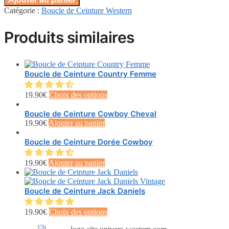
Catégorie :
Boucle de Ceinture Western
Produits similaires
Boucle de Ceinture Country Femme
Ce
19.90
€
Choix des options
produit
a
Boucle de Ceinture Cowboy Cheval
plusieurs
19.90
€
Ajouter au panier
variations.
Les
Boucle de Ceinture Dorée Cowboy
options
peuvent
19.90
€
Ajouter au panier
être
choisies
sur
Boucle de Ceinture Jack Daniels
la
page
Ce
19.90
€
Choix des options
du
produit
produit