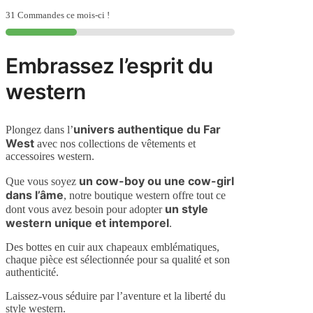
de
Ceinture
31 Commandes ce mois-ci !
I'm
The
Boss
Embrassez l’esprit du
western
univers authentique du Far
Plongez dans l’
West
avec nos collections de vêtements et
accessoires western.
un cow-boy ou une cow-girl
Que vous soyez
dans l’âme
, notre boutique western offre tout ce
un style
dont vous avez besoin pour adopter
western unique et intemporel
.
Des bottes en cuir aux chapeaux emblématiques,
chaque pièce est sélectionnée pour sa qualité et son
authenticité.
Laissez-vous séduire par l’aventure et la liberté du
style western.