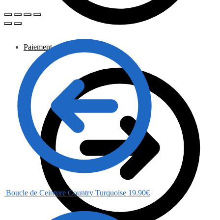
Paiement
Boucle de Ceinture Country Turquoise
19.90
€