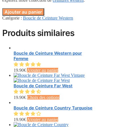
explorez notre collection de
ceintures western
.
Ajouter au panier
Catégorie :
Boucle de Ceinture Western
Produits similaires
Boucle de Ceinture Western pour
Femme
19.90
€
Ajouter au panier
Boucle de Ceinture Far West
Ce
19.90
€
Choix des options
produit
a
Boucle de Ceinture Country Turquoise
plusieurs
variations.
19.90
€
Ajouter au panier
Les