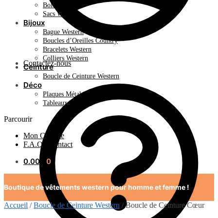
Bolo Tie
Sacs Western
Bijoux
Bague Western
Boucles d’Oreilles Country
Bracelets Western
Colliers Western
Contactez-nous
Ceinture
Boucle de Ceinture Western
Déco
Plaques Métal Déco Américaine
Tableaux Western
Parcourir
Mon Compte
F.A.Q / Contact
0.00
€
0
Boutique de vêtements western pour homme et femme !
Accueil
/
Boucle de Ceinture Western
/
Boucle de Ceinture Cœur