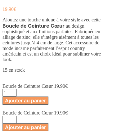
19.90
€
Ajoutez une touche unique à votre style avec cette
Boucle de Ceinture Cœur
au design
sophistiqué et aux finitions parfaites. Fabriquée en
alliage de zinc, elle s’intègre aisément à toutes les
ceintures jusqu’à 4 cm de large. Cet accessoire de
mode incarne parfaitement l’esprit country
américain et est un choix idéal pour sublimer votre
look.
15 en stock
Boucle de Ceinture Cœur
19.90
€
quantité
de
Ajouter au panier
Boucle
de
Boucle de Ceinture Cœur
19.90
€
Ceinture
quantité
Cœur
de
Ajouter au panier
Boucle
de