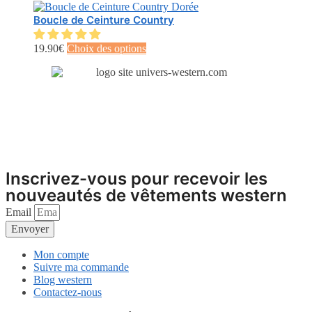
options
peuvent
Boucle de Ceinture Country
être
choisies
Ce
19.90
€
Choix des options
sur
produit
la
a
page
plusieurs
du
variations.
produit
Les
options
peuvent
être
choisies
sur
Inscrivez-vous pour recevoir les
la
nouveautés de vêtements western
page
du
Email
produit
Envoyer
Mon compte
Suivre ma commande
Blog western
Contactez-nous