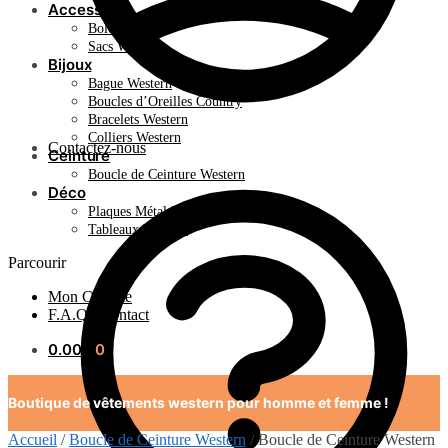
Accessoire
Bolo Tie
Sacs Western
Bijoux
Bague Western
Boucles d’Oreilles Country
Bracelets Western
Colliers Western
Contactez-nous
Ceinture
Boucle de Ceinture Western
Déco
Plaques Métal Déco Américaine
Tableaux Western
Parcourir
Mon Compte
F.A.Q / Contact
0.00
€
0
Boutique de vêtements western pour homme et femme !
Accueil
/
Boucle de Ceinture Western
/
Boucle de Ceinture Western