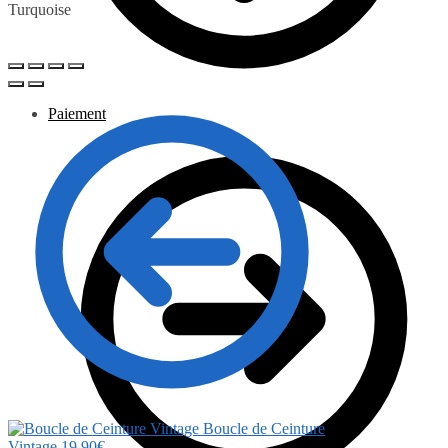
Turquoise
Paiement
Boucle de Ceinture
Vintage
19.90
€