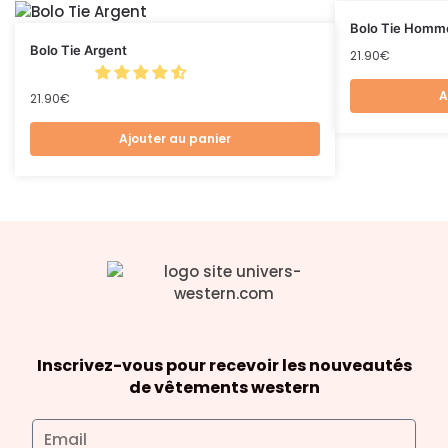
Bolo Tie Homm
Bolo Tie Argent
21.90
€
A
21.90
€
Ajouter au panier
Inscrivez-vous pour recevoir les nouveautés
de vêtements western