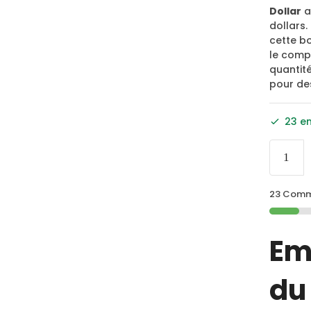
Dollar
a
dollars.
cette b
le compl
quantité
pour des
23 e
23 Comma
Em
du