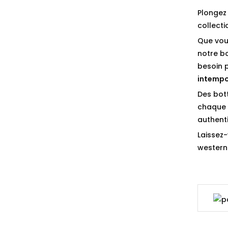
Plongez 
collect
Que vou
notre b
besoin 
intempo
Des bot
chaque p
authenti
Laissez-
western