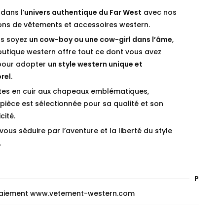
dans l’
univers authentique du Far West
avec nos
ions de vêtements et accessoires western.
s soyez
un cow-boy ou une cow-girl dans l’âme
,
outique western offre tout ce dont vous avez
pour adopter
un style western unique et
rel
.
tes en cuir aux chapeaux emblématiques,
ièce est sélectionnée pour sa qualité et son
cité.
vous séduire par l’aventure et la liberté du style
.
Paieme