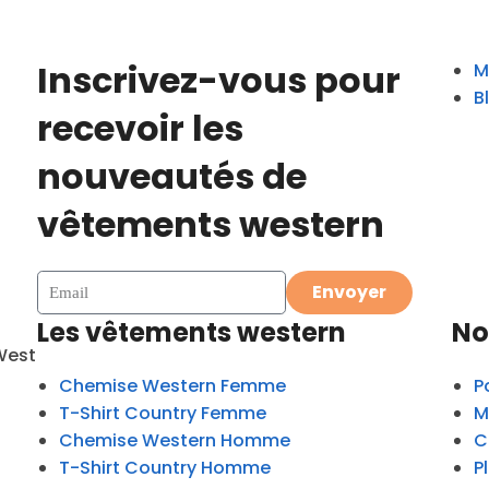
Inscrivez-vous pour
M
B
recevoir les
nouveautés de
vêtements western
Envoyer
Les vêtements western
No
West
Chemise Western Femme
P
T-Shirt Country Femme
M
Chemise Western Homme
C
T-Shirt Country Homme
P