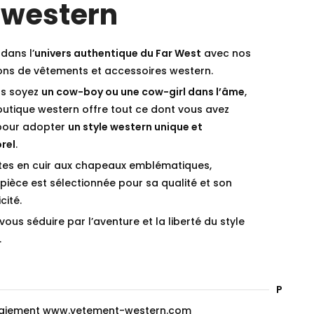
 western
dans l’
univers authentique du Far West
avec nos
ions de vêtements et accessoires western.
s soyez
un cow-boy ou une cow-girl dans l’âme
,
outique western offre tout ce dont vous avez
pour adopter
un style western unique et
rel
.
tes en cuir aux chapeaux emblématiques,
ièce est sélectionnée pour sa qualité et son
cité.
vous séduire par l’aventure et la liberté du style
.
Paieme