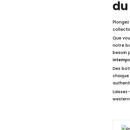
du
Plongez 
collect
Que vou
notre b
besoin 
intempo
Des bot
chaque p
authenti
Laissez-
western