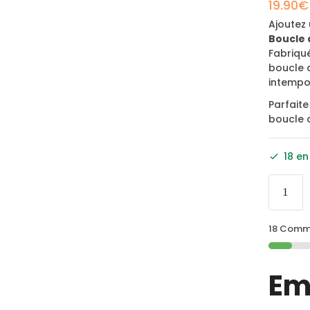
19.90
€
Ajoutez
Boucle 
Fabriqué
boucle d
intempor
Parfaite
boucle 
18 en
18 Comma
Em