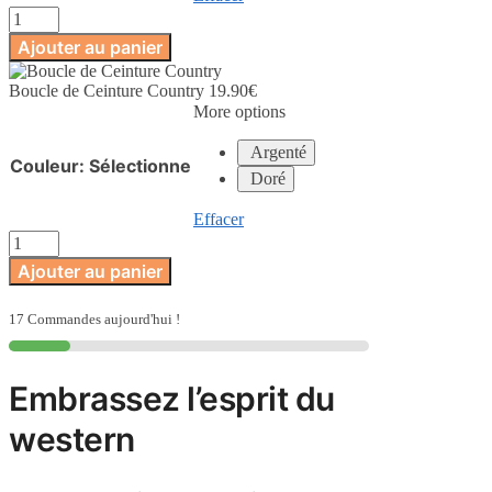
quantité
de
Ajouter au panier
Boucle
de
Boucle de Ceinture Country
19.90
€
Ceinture
More options
Country
Argenté
Couleur
:
Sélectionne
Doré
Effacer
quantité
de
Ajouter au panier
Boucle
de
Ceinture
17 Commandes aujourd'hui !
Country
Embrassez l’esprit du
western