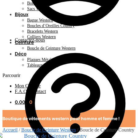
Bolo Tie
Sacs Western
Bijoux
Bague Western
Boucles d’Oreilles Country
Bracelets Western
Colliers Western
Contactez-nous
Ceinture
Boucle de Ceinture Western
Déco
Plaques Métal Déco Américaine
Tableaux Western
Parcourir
Mon Compte
F.A.Q / Contact
0.00
€
0
Boutique de vêtements western pour homme et femme !
Accueil
/
Boucle de Ceinture Western
/
Boucle de Ceinture Country