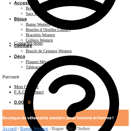
Accessoire
Bolo Tie
Sacs Western
Bijoux
Bague Western
Boucles d’Oreilles Country
Bracelets Western
Colliers Western
Contactez-nous
Ceinture
Boucle de Ceinture Western
Déco
Plaques Métal Déco Américaine
Tableaux Western
Parcourir
Mon Compte
F.A.Q / Contact
0.00
€
0
Boutique de vêtements western pour homme et femme !
Accueil
/
Bague Western
/
Bague Tête d’Indien