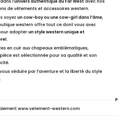
dans l’
univers authentique du Far West
avec nos
ions de vêtements et accessoires western.
s soyez
un cow-boy ou une cow-girl dans l’âme
,
outique western offre tout ce dont vous avez
pour adopter
un style western unique et
rel
.
tes en cuir aux chapeaux emblématiques,
ièce est sélectionnée pour sa qualité et son
cité.
vous séduire par l’aventure et la liberté du style
.
Paieme