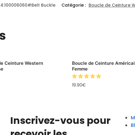
14:100006060#Belt Buckle
Catégorie :
Boucle de Ceinture 
s
de Ceinture Western
Boucle de Ceinture Américai
se
Femme
19.90
€
Inscrivez-vous pour
M
B
recevoir les