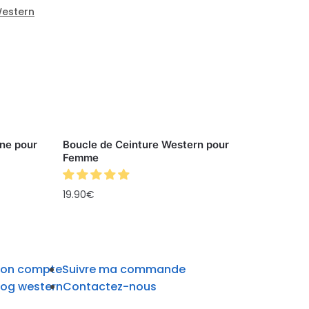
Western
ne pour
Boucle de Ceinture Western pour
Femme
19.90
€
on compte
Suivre ma commande
log western
Contactez-nous