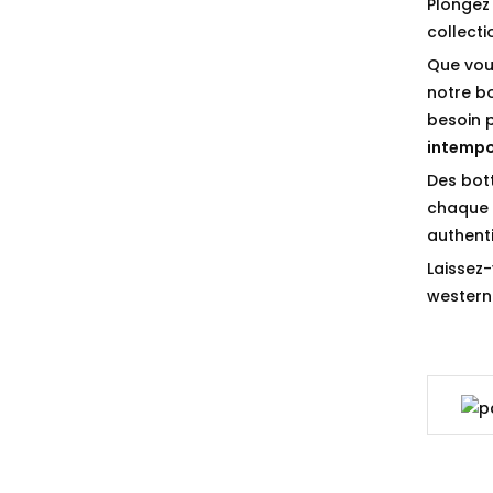
Plongez 
collect
Que vou
notre b
besoin 
intempo
Des bot
chaque p
authenti
Laissez-
western