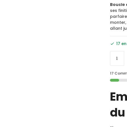
Boucle 
ses fini
parfaire
monter, 
allant j
17 en
17 Comma
Em
du