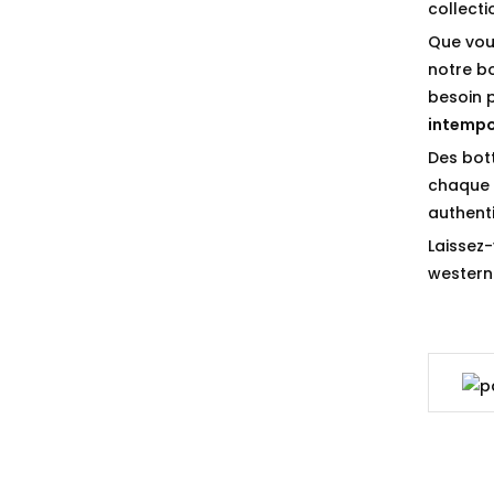
collect
Que vou
notre b
besoin 
intempo
Des bot
chaque p
authenti
Laissez-
western