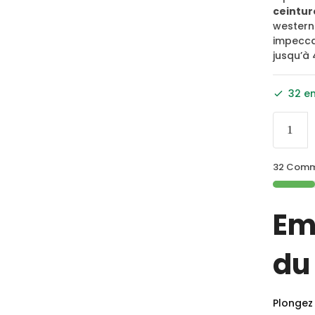
ceintur
western.
impeccab
jusqu’à 
32 e
32 Comma
Em
du
Plongez 