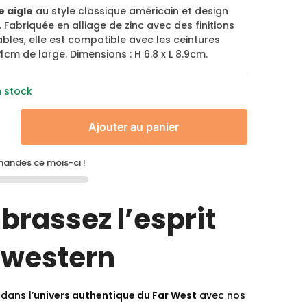
e aigle
au style classique américain et design
 Fabriquée en alliage de zinc avec des finitions
les, elle est compatible avec les ceintures
4cm de large. Dimensions : H 6.8 x L 8.9cm.
n stock
Ajouter au panier
ndes ce mois-ci !
brassez l’esprit
 western
dans l’
univers authentique du Far West
avec nos