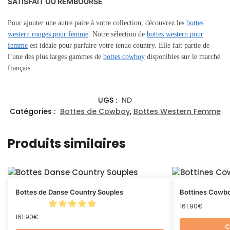
SATISFAIT OU REMBOURSÉ
Pour ajouter une autre paire à votre collection, découvrez les
bottes
western rouges pour femme
. Notre sélection de
bottes western pour
femme
est idéale pour parfaire votre tenue country. Elle fait partie de
l’une des plus larges gammes de
bottes cowboy
disponibles sur le marché
français.
UGS :
ND
Catégories :
Bottes de Cowboy
,
Bottes Western Femme
Produits similaires
Bottes de Danse Country Souples
Bottines Cowb
161.90
€
161.90
€
C