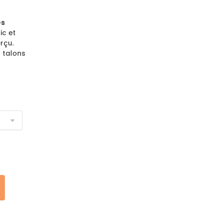
es
ic et
rçu.
 talons