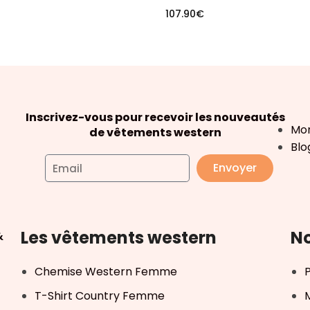
107.90
€
Inscrivez-vous pour recevoir les nouveautés
Mo
de vêtements western
Blo
Envoyer
Les vêtements western
No
&
Chemise Western Femme
T-Shirt Country Femme