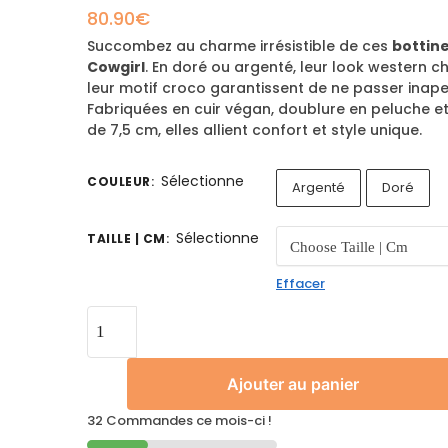
80.90
€
Succombez au charme irrésistible de ces
bottin
Cowgirl
. En doré ou argenté, leur look western ch
leur motif croco garantissent de ne passer inape
Fabriquées en cuir végan, doublure en peluche et
de 7,5 cm, elles allient confort et style unique.
Sélectionne
COULEUR
:
Argenté
Doré
Sélectionne
TAILLE | CM
:
Effacer
Ajouter au panier
32 Commandes ce mois-ci !