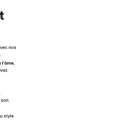
t
vec nos
.
s l’âme
,
avez
,
 son
u style