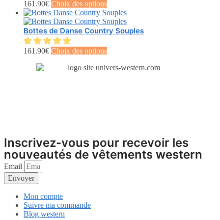
Les
Ce
161.90
€
Choix des options
la
options
produit
page
peuvent
a
du
être
plusieurs
Bottes de Danse Country Souples
produit
choisies
variations.
sur
Les
Ce
161.90
€
Choix des options
la
options
produit
page
peuvent
a
du
être
plusieurs
produit
choisies
variations.
sur
Les
la
options
page
peuvent
du
être
produit
choisies
sur
Inscrivez-vous pour recevoir les
la
nouveautés de vêtements western
page
du
Email
produit
Envoyer
Mon compte
Suivre ma commande
Blog western