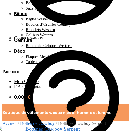
Bolo Tie
Sacs Western
Bijoux
Bague Western
Boucles d’Oreilles Country
Bracelets Western
Colliers Western
Contactez-nous
Ceinture
Boucle de Ceinture Western
Déco
Plaques Métal Déco Américaine
Tableaux Western
Parcourir
Mon Compte
F.A.Q / Contact
0.00
€
0
Boutique de vêtements western pour homme et femme !
Accueil
/
Bottes de Cowboy
/
Bottines Cowboy Serpent