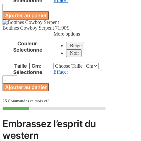
Sélectionne
Effacer
quantité
de
Ajouter au panier
Bottines
Cowboy
Bottines Cowboy Serpent
71.90
€
Serpent
More options
Couleur
:
Beige
Sélectionne
Noir
Taille | Cm
:
Sélectionne
Effacer
quantité
de
Ajouter au panier
Bottines
Cowboy
Serpent
26 Commandes ce mois-ci !
Embrassez l’esprit du
western