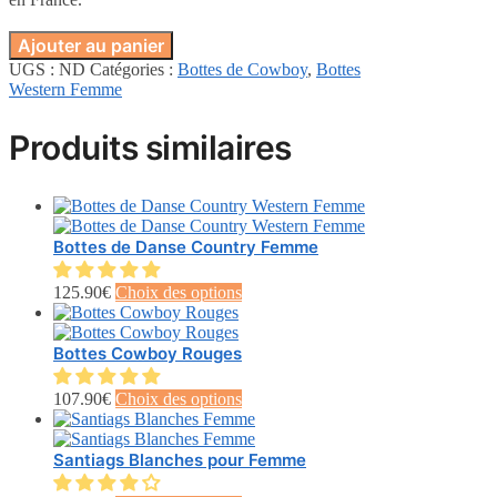
Ajouter au panier
UGS :
ND
Catégories :
Bottes de Cowboy
,
Bottes
Western Femme
Produits similaires
Bottes de Danse Country Femme
Ce
125.90
€
Choix des options
produit
a
plusieurs
Bottes Cowboy Rouges
variations.
Les
Ce
107.90
€
Choix des options
options
produit
peuvent
a
être
plusieurs
Santiags Blanches pour Femme
choisies
variations.
sur