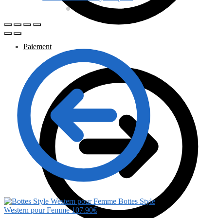
Paiement
Bottes Style
Western pour Femme
107.90
€