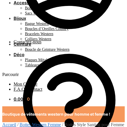
Accessoire
Bolo Tie
Sacs Western
Bijoux
Bague Western
Boucles d’Oreilles Country
Bracelets Western
Colliers Western
Contactez-nous
Ceinture
Boucle de Ceinture Western
Déco
Plaques Métal Déco Américaine
Tableaux Western
Parcourir
Mon Compte
F.A.Q / Contact
0.00
€
0
Boutique de vêtements western pour homme et femme !
Accueil
/
Bottes Western Femme
/
Bottes Style Santiag pour Femme