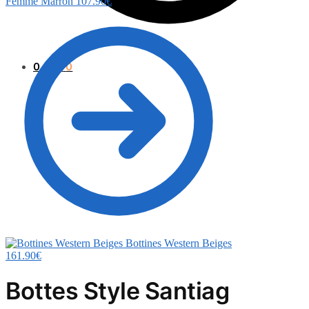
Femme Marron
107.90
€
0.00
€
0
Bottines Western Beiges
161.90
€
Bottes Style Santiag