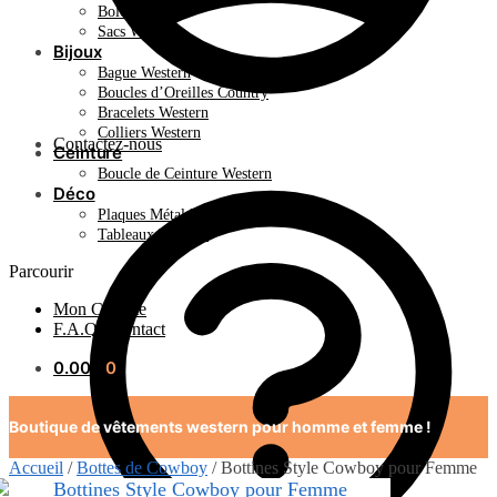
Bolo Tie
Sacs Western
Bijoux
Bague Western
Boucles d’Oreilles Country
Bracelets Western
Colliers Western
Contactez-nous
Ceinture
Boucle de Ceinture Western
Déco
Plaques Métal Déco Américaine
Tableaux Western
Parcourir
Mon Compte
F.A.Q / Contact
0.00
€
0
Boutique de vêtements western pour homme et femme !
Accueil
/
Bottes de Cowboy
/
Bottines Style Cowboy pour Femme