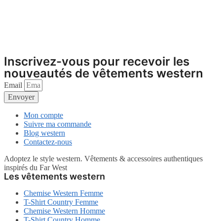
choisies
variations.
sur
Les
la
options
page
peuvent
du
être
produit
choisies
sur
Inscrivez-vous pour recevoir les
la
nouveautés de vêtements western
page
du
Email
produit
Envoyer
Mon compte
Suivre ma commande
Blog western
Contactez-nous
Adoptez le style western. Vêtements & accessoires authentiques
inspirés du Far West
Les vêtements western
Chemise Western Femme
T-Shirt Country Femme
Chemise Western Homme
T-Shirt Country Homme