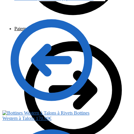
Paiement
Bottines
Western à Talons
170.90
€