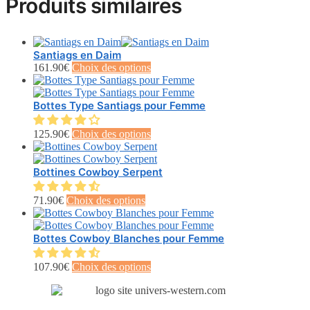
Produits similaires
Santiags en Daim
Ce
161.90
€
Choix des options
produit
a
plusieurs
Bottes Type Santiags pour Femme
variations.
Les
Ce
125.90
€
Choix des options
options
produit
peuvent
a
être
plusieurs
Bottines Cowboy Serpent
choisies
variations.
sur
Les
Ce
71.90
€
Choix des options
la
options
produit
page
peuvent
a
du
être
plusieurs
Bottes Cowboy Blanches pour Femme
produit
choisies
variations.
sur
Les
Ce
107.90
€
Choix des options
la
options
produit
page
peuvent
a
du
être
plusieurs
produit