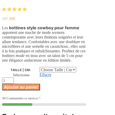
107.90
€
bottines style cowboy pour femme
Les
apportent une touche de mode western
contemporaine avec leurs finitions soignées et leur
allure tendance. Confortables avec une doublure en
microfibres et une semelle en caoutchouc, elles sont
à la fois pratiques et rafraîchissantes. Profitez de ces
bottines mode
en tissu avec un talon de 5 cm pour
une élégance audacieuse en édition limitée.
TAILLE | CM
:
Effacer
Sélectionne
quantité
de
Ajouter au panier
Bottines
Style
Cowboy
36 Commandes ce mois-ci !
pour
Femme