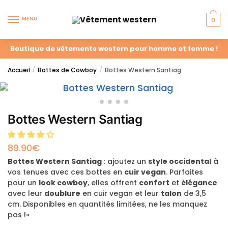
MENU
0
Boutique de vêtements western pour homme et femme !
Accueil
Bottes de Cowboy
Bottes Western Santiag
/
/
Bottes Western Santiag
89.90
€
Bottes Western Santiag
: ajoutez un
style occidental
à
vos tenues avec ces bottes en
cuir vegan
. Parfaites
pour un
look cowboy
, elles offrent
confort
et
élégance
avec leur
doublure
en cuir vegan et leur
talon
de 3,5
cm. Disponibles en quantités limitées, ne les manquez
pas !»