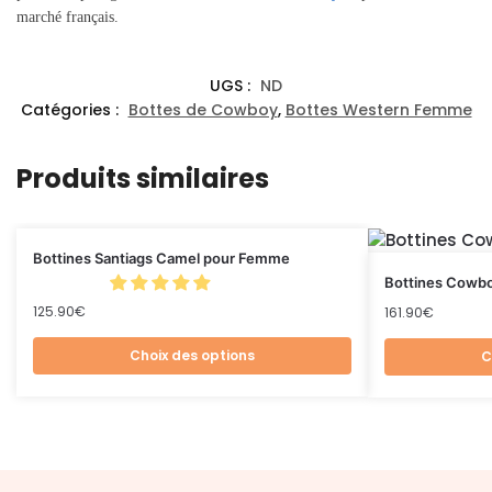
marché français.
UGS :
ND
Catégories :
Bottes de Cowboy
,
Bottes Western Femme
Produits similaires
Bottines Santiags Camel pour Femme
Bottines Cowb
125.90
€
161.90
€
Choix des options
C