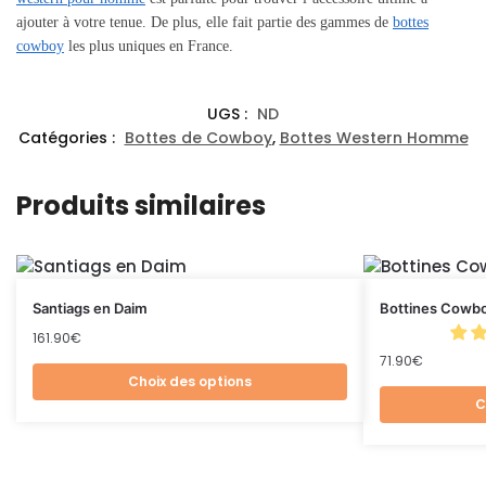
ajouter à votre tenue. De plus, elle fait partie des gammes de
bottes
cowboy
les plus uniques en France.
UGS :
ND
Catégories :
Bottes de Cowboy
,
Bottes Western Homme
Produits similaires
Santiags en Daim
Bottines Cowbo
161.90
€
71.90
€
Choix des options
C