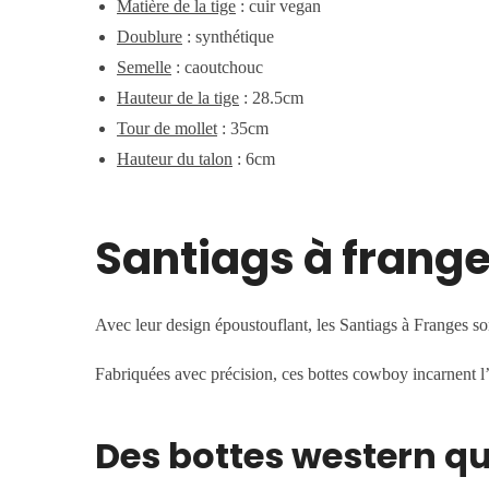
Matière de la tige
:
cuir vegan
Doublure
:
synthétique
Semelle
: caoutchouc
Hauteur de la tige
: 28.5cm
Tour de mollet
: 35cm
Hauteur du talon
: 6cm
Santiags à frang
Avec leur design époustouflant, les Santiags à Franges son
Fabriquées avec précision, ces bottes cowboy incarnent l’e
Des bottes western q