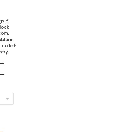
gs à
 look
com,
ublure
lon de 6
try.