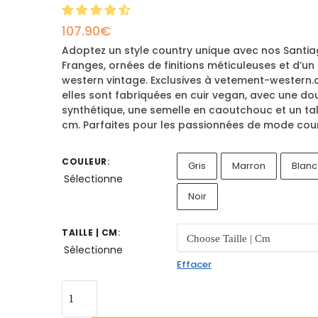
107.90
€
Adoptez un style country unique avec nos Santia
Franges, ornées de finitions méticuleuses et d’un
western vintage. Exclusives à vetement-western.
elles sont fabriquées en cuir vegan, avec une do
synthétique, une semelle en caoutchouc et un ta
cm. Parfaites pour les passionnées de mode coun
COULEUR
:
Gris
Marron
Blanc
Sélectionne
Noir
TAILLE | CM
:
Sélectionne
Effacer