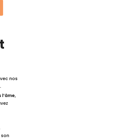
t
vec nos
.
s l’âme
,
avez
,
 son