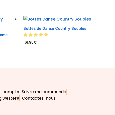
Bottes de Danse Country Souples
emme
161.90
€
n compte
Suivre ma commande
g western
Contactez-nous