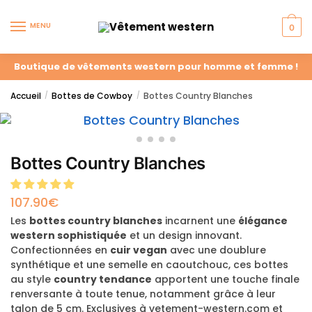
MENU
0
Boutique de vêtements western pour homme et femme !
Accueil
Bottes de Cowboy
Bottes Country Blanches
/
/
Bottes Country Blanches
107.90
€
Les
bottes country blanches
incarnent une
élégance
western sophistiquée
et un design innovant.
Confectionnées en
cuir vegan
avec une doublure
synthétique et une semelle en caoutchouc, ces bottes
au style
country tendance
apportent une touche finale
renversante à toute tenue, notamment grâce à leur
talon de 5 cm. Exclusives à vetement-western.com et