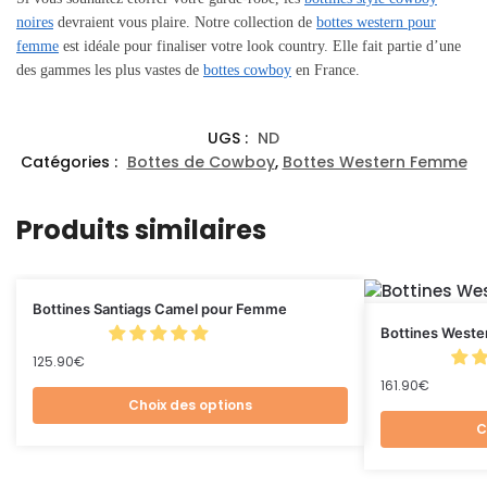
noires
devraient vous plaire. Notre collection de
bottes western pour
femme
est idéale pour finaliser votre look country. Elle fait partie d’une
des gammes les plus vastes de
bottes cowboy
en France.
UGS :
ND
Catégories :
Bottes de Cowboy
,
Bottes Western Femme
Produits similaires
Bottines Santiags Camel pour Femme
Bottines Weste
125.90
€
161.90
€
Choix des options
C