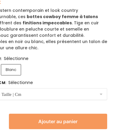
€
estern contemporain et look country
urnable, ces
bottes cowboy femme à talons
ffrent des
finitions impeccables
. Tige en cuir
doublure en peluche courte et semelle en
uc garantissent confort et durabilité.
les en noir ou blanc, elles présentent un talon de
r une allure chic.
Sélectionne
R
:
Blanc
Sélectionne
 CM
:
Ajouter au panier