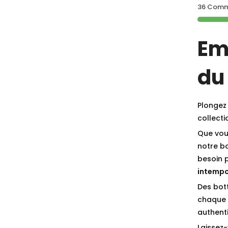
36 Comma
Em
du
Plongez 
collect
Que vou
notre b
besoin 
intempo
Des bot
chaque p
authenti
Laissez-