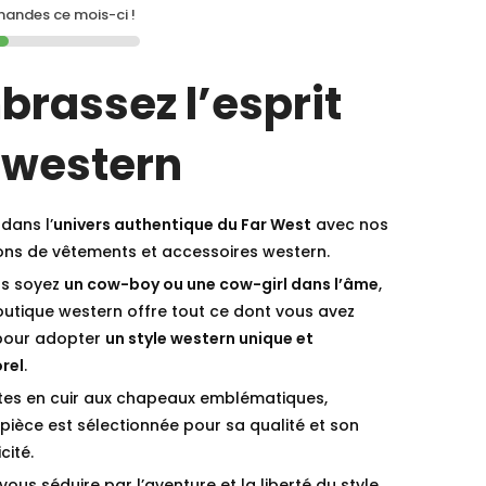
ndes ce mois-ci !
brassez l’esprit
 western
dans l’
univers authentique du Far West
avec nos
ions de vêtements et accessoires western.
s soyez
un cow-boy ou une cow-girl dans l’âme
,
outique western offre tout ce dont vous avez
pour adopter
un style western unique et
rel
.
tes en cuir aux chapeaux emblématiques,
ièce est sélectionnée pour sa qualité et son
cité.
vous séduire par l’aventure et la liberté du style