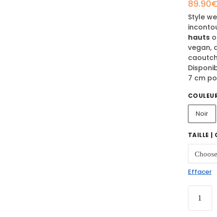
89.90
Style w
inconto
hauts
o
vegan, 
caoutcho
Disponib
7 cm pou
COULEU
Noir
TAILLE |
Effacer