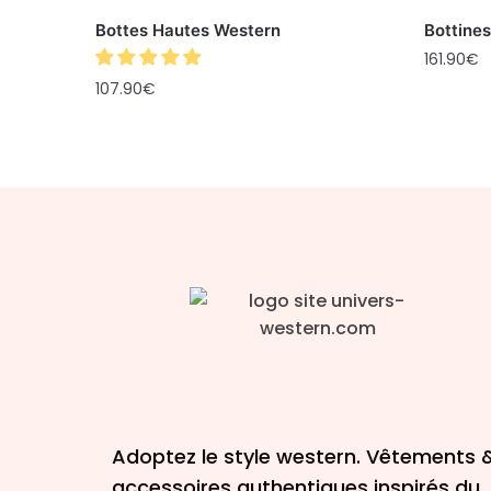
Bottes Hautes Western
Bottine
161.90
€
107.90
€
Adoptez le style western. Vêtements 
accessoires authentiques inspirés du