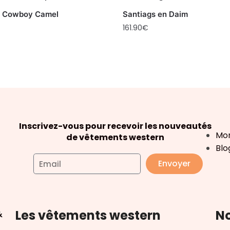
s Cowboy Camel
Santiags en Daim
161.90
€
Inscrivez-vous pour recevoir les nouveautés
Mo
de vêtements western
Blo
Envoyer
Les vêtements western
No
&