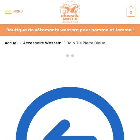
MENU
0
Boutique de vêtements western pour homme et femme !
Accueil
Accessoire Western
Bolo Tie Pierre Bleue
/
/