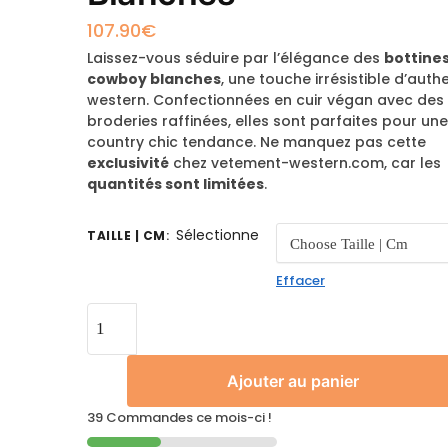
107.90
€
Laissez-vous séduire par l’élégance des
bottine
cowboy blanches
, une touche irrésistible d’authe
western. Confectionnées en cuir végan avec des
broderies raffinées, elles sont parfaites pour une
country chic tendance. Ne manquez pas cette
exclusivité
chez vetement-western.com, car les
quantités sont limitées
.
Sélectionne
TAILLE | CM
:
Effacer
Ajouter au panier
39 Commandes ce mois-ci !