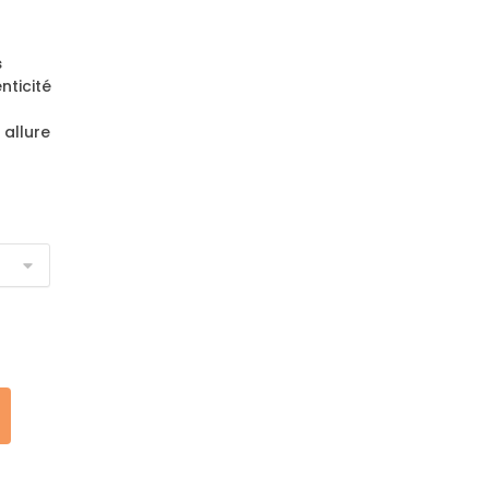
s
nticité
 allure