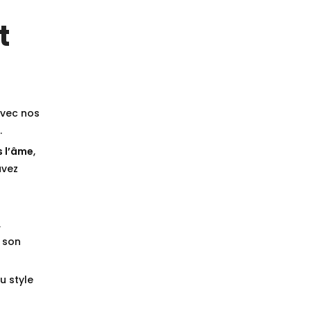
t
vec nos
.
s l’âme
,
avez
,
 son
u style