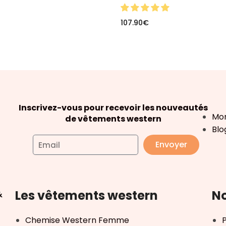
107.90
€
Inscrivez-vous pour recevoir les nouveautés
Mo
de vêtements western
Blo
Envoyer
Les vêtements western
No
&
Chemise Western Femme