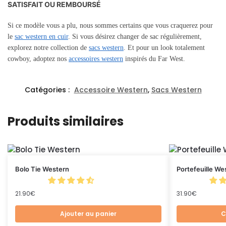
SATISFAIT OU REMBOURSÉ
Si ce modèle vous a plu, nous sommes certains que vous craquerez pour
le
sac western en cuir
.
Si
vous désirez changer de sac régulièrement,
explorez notre collection de
sacs western
. Et pour un look totalement
cowboy, adoptez nos
accessoires western
inspirés du Far West.
Catégories :
Accessoire Western
,
Sacs Western
Produits similaires
Bolo Tie Western
Portefeuille We
21.90
€
31.90
€
Ajouter au panier
C