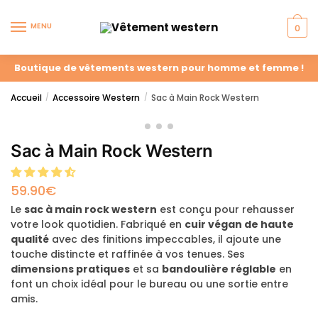
MENU
0
Boutique de vêtements western pour homme et femme !
Accueil
Accessoire Western
Sac à Main Rock Western
/
/
Sac à Main Rock Western
59.90
€
Le
sac à main rock western
est conçu pour rehausser
votre look quotidien. Fabriqué en
cuir végan de haute
qualité
avec des finitions impeccables, il ajoute une
touche distincte et raffinée à vos tenues. Ses
dimensions pratiques
et sa
bandoulière réglable
en
font un choix idéal pour le bureau ou une sortie entre
amis.