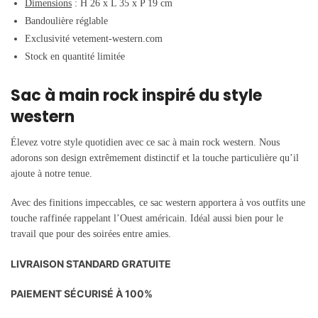
Dimensions
:
H 26 x L 35 x P 19 cm
Bandoulière réglable
Exclusivité vetement-western.com
Stock en quantité limitée
Sac à main rock inspiré du style
western
Élevez votre style quotidien avec ce sac à main rock western. Nous
adorons son design extrêmement distinctif et la touche particulière qu’il
ajoute à notre tenue.
Avec des finitions impeccables, ce sac western apportera à vos outfits une
touche raffinée rappelant l’Ouest américain. Idéal aussi bien pour le
travail que pour des soirées entre amies.
LIVRAISON STANDARD GRATUITE
PAIEMENT SÉCURISÉ À 100%