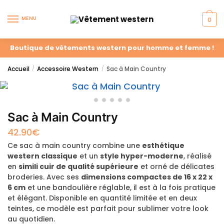
MENU
0
Boutique de vêtements western pour homme et femme !
Accueil
Accessoire Western
Sac à Main Country
/
/
Sac à Main Country
42.90
€
Ce sac à main country combine une
esthétique
western classique
et un
style hyper-moderne
, réalisé
en
simili cuir de qualité supérieure
et orné de délicates
broderies. Avec ses
dimensions compactes de 16 x 22 x
6 cm
et une bandoulière réglable, il est à la fois pratique
et élégant. Disponible en quantité limitée et en deux
teintes, ce modèle est parfait pour sublimer votre look
au quotidien.