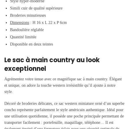
Style hyper-moderne
Simili cuir de qualité supérieure
Broderies minutieuses
Dimensions
: H 16 x L 22 x P 6cm
Bandoulière réglable
Quantité limitée
Disponible en deux teintes
Le sac à main country au look
exceptionnel
Agrémentez votre tenue avec ce magnifique sac à main country. Élégant
et unique, on adore la touche western irrésistible qu’il ajoute à notre
style.
Décoré de broderies délicates, ce sac western miniature orné d’un superbe
concho représente parfaitement le style américain authentique.
Idéal pour
une utilisation quotidienne, il possède une poche principale permettant de
transporter facilement : portefeuille, maquillage, téléphone… Il est
également équipé d’une fermeture éclair pour une sécurité optimale de