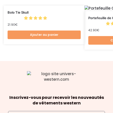
Bolo Tie Skull
Portefeuille d
21.90
€
42.90
€
Ajouter au panier
C
Inscrivez-vous pour recevoir les nouveautés
de vêtements western