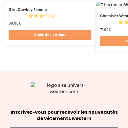
Gilet Cowboy Femme
Chemisier Wes
69.90
€
71.90
€
Choix des options
C
Inscrivez-vous pour recevoir les nouveautés
de vêtements western