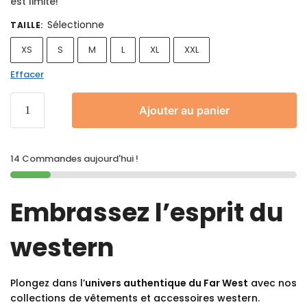
est limité!
Sélectionne
TAILLE
:
XS
S
M
L
XL
XXL
Effacer
Ajouter au panier
14 Commandes aujourd'hui !
Embrassez l’esprit du
western
Plongez dans l’
univers authentique du Far West
avec nos
collections de vêtements et accessoires western.