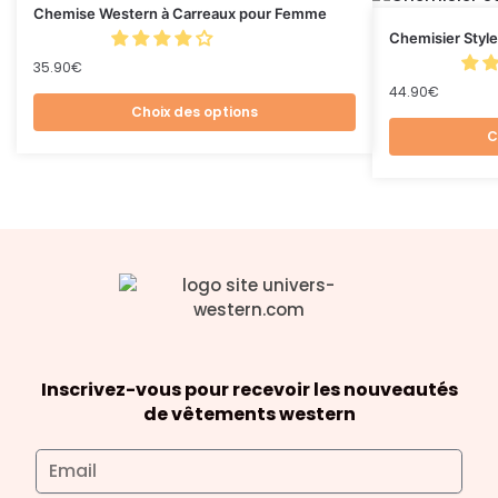
Chemise Western à Carreaux pour Femme
Chemisier Styl
35.90
€
44.90
€
Choix des options
C
Inscrivez-vous pour recevoir les nouveautés
de vêtements western