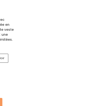
vec
uée en
tte veste
t une
imitées.
oir