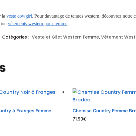
r la
veste cowgirl
. Pour davantage de tenues western, découvrez notre c
ction
vêtements western pour femme
.
Catégories :
Veste et Gilet Western Femme
,
Vêtement West
s
ountry à Franges Femme
Chemise Country Femme Br
71.90
€