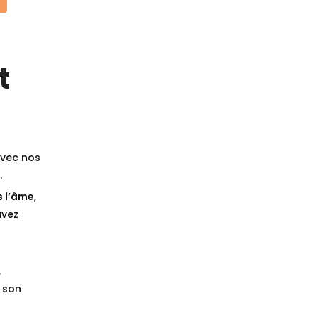
t
vec nos
.
s l’âme
,
avez
,
 son