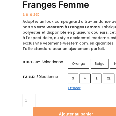
Franges Femme
59.90
€
Adoptez un look campagnard ultra-tendance a
notre
Veste Western à Franges Femme
. Fabriq
polyester et disponible en plusieurs couleurs, ce
à l’aspect daim, au style occidental moderne, es
exclusivité vetement-western.com, en quantités l
Taille standard pour un ajustement parfait.
Sélectionne
COULEUR
:
Orange
Beige
N
Sélectionne
TAILLE
:
S
M
L
XL
Effacer
Ajouter au panier