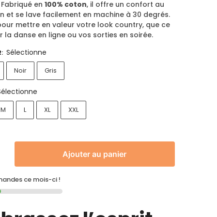
. Fabriqué en
100% coton
, il offre un confort au
n et se lave facilement en machine à 30 degrés.
pour mettre en valeur votre look country, que ce
r la danse en ligne ou vos sorties en soirée.
Sélectionne
R
:
Noir
Gris
Sélectionne
M
L
XL
XXL
Ajouter au panier
ndes ce mois-ci !