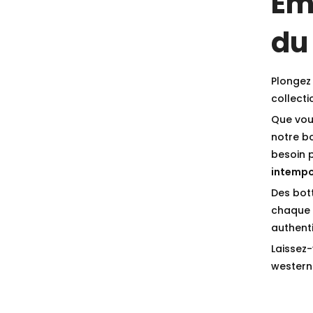
Em
du
Plongez 
collect
Que vou
notre b
besoin 
intempo
Des bot
chaque p
authenti
Laissez-
western