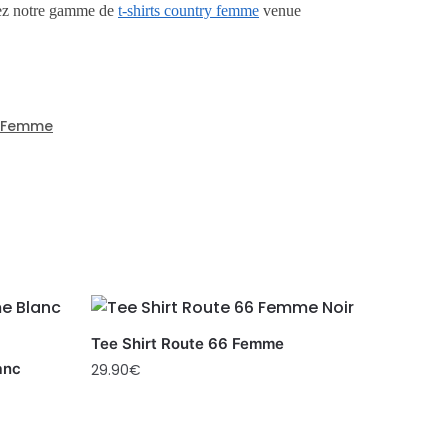
rez notre gamme de
t-shirts country femme
venue
n Femme
Tee Shirt Route 66 Femme
anc
29.90
€