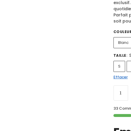
exclusif
quotidie
Parfait 
soit pou
COULEU
Blanc
TAILLE
:
S
Effacer
33 Comma