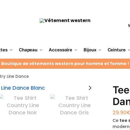
ttes
Chapeau
Accessoire
Bijoux
Ceinture
Boutique de vêtements western pour homme et femme !
try Line Dance
Tee
Da
29.90
Ce
tee 
moderne