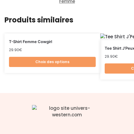
Femme
Produits similaires
T-Shirt Femme Cowgirl
Tee Shirt J’Peux
29.90
€
29.90
€
Choix des options
C