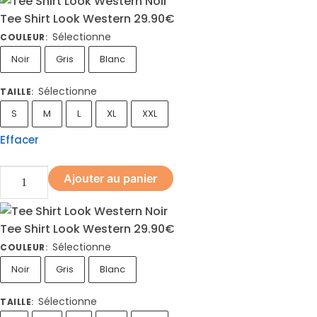
Tee Shirt Look Western
29.90
€
Sélectionne
COULEUR
:
Noir
Gris
Blanc
Sélectionne
TAILLE
:
S
M
L
XL
XXL
Effacer
Ajouter au panier
Tee Shirt Look Western
29.90
€
Sélectionne
COULEUR
:
Noir
Gris
Blanc
Sélectionne
TAILLE
: